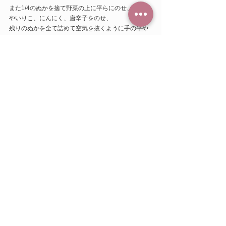
また1/4のぬかを捨て野菜の上に平らにのせ、こんぶ
やいりこ、にんにく、唐辛子をのせ、
残りのぬかを全て詰めて空気を抜くように手の平や
拳で押しながら、表面を平らにならす。