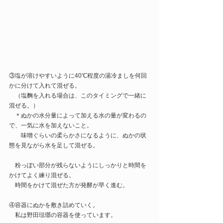
③塩が溶けやすいように40℃程度の湯冷ましを何回
かに分けて入れて混ぜる。
　（塩麴を入れる場合は、このタイミングで一緒に
混ぜる。）
　＊ぬかの水分量によって加える水の量が変わるの
で、一気に水を加えないこと。
　　味噌ぐらいの柔らかさになるように、ぬかの状
態を見ながら水を足して混ぜる。
　粉っぽい部分が残らないようにしっかりと時間を
かけてよく練り混ぜる。
　時間をかけて混ぜた方が発酵が早く進む。
④容器にぬかを敷き詰めていく。
　私は野田琺瑯の容器を使っています。