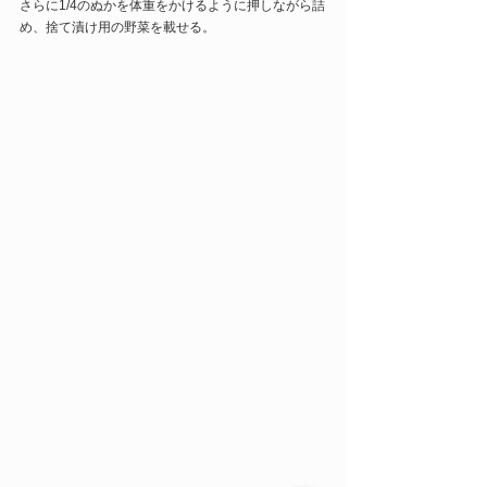
さらに1/4のぬかを体重をかけるように押しながら詰
め、捨て漬け用の野菜を載せる。