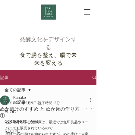
発酵文化をデザインす
る
食で腸を整え、腸で未
来を変える
記事
全ての記事
Kanako
全ての記事
2023年2月9日
読了時間: 2分
ぬか漬けのすすめ と ぬか床の作り方・・・
BLOG
①
COOKINGCLASS
ぬか漬けを作るぬか床は、最近では無印良品やスー
パーでも販売されているので
RECIPE
手軽にぬか漬けを始められますが、ぬか床はご自宅