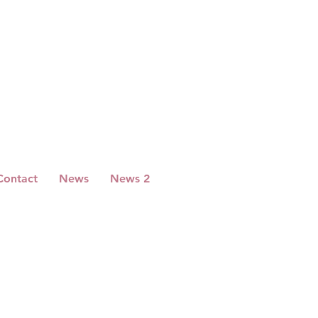
Contact
News
News 2