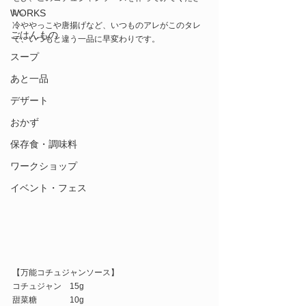
い。
WORKS
冷ややっこや唐揚げなど、いつものアレがこのタレ
ごはんもの
で、いつもと違う一品に早変わりです。
スープ
あと一品
デザート
おかず
保存食・調味料
ワークショップ
イベント・フェス
【万能コチュジャンソース】
コチュジャン　15g
甜菜糖　　　　10g