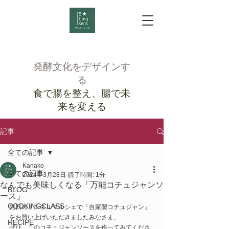
発酵文化をデザインす
る
食で腸を整え、腸で未
来を変える
記事
全ての記事
Kanako
全ての記事
2024年3月28日
読了時間: 1分
なんでも美味しくなる「万能コチュジャンソ
BLOG
ース」
COOKINGCLASS
先日のトンネルマルシェで「自家製コチュジャン」
をお買い上げいただきましたみなさま、
RECIPE
ぜひ、このコチュジャンソースを作ってみてくださ