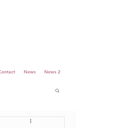
Contact
News
News 2