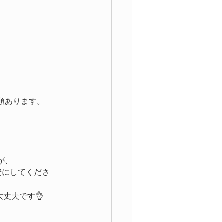
、
類あります。
が、
目安にしてくださ
丈夫です👌