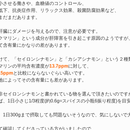
小させる働きや、血糖値のコントロール、
低下、抗炎症作用、
リラックス効果、殺菌防腐効果など、
まだまだあります。
肝臓にダメージを与えるので、注意が必要です。
クマリン」という成分が肝障害を引き起こす原因のようですが
て含有量にかなりの差があります。
けて、「セイロンシナモン」と「カシアシナモン」という２種
マリンの平均含有濃度が
13.7ppm
に対して、
.5ppm
と比較にならないぐらい高いです。
地によってその含有量にも差があります。
非セイロンシナモンと書かれている物を選んで頂きたいのです
、1日小さじ1/3程度(約0.6g=スパイスの小瓶6振り程度)を
1日300gまで摂取しても問題ないそうなので、気にしないで大
て確認してくださっている方がいましたので、